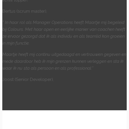
echte topper!
Bertus (scrum master)
,
” In haar rol als Manager Operations heeft Maartje mij begeleid
bij Colours. Met haar open en eerlijke manier van coachen heeft
ze ervoor gezorgd dat ik als individu en als teamlid kon groeien
in mijn functie.
Maartje heeft mij continu uitgedaagd en vertrouwen gegeven en
mede daardoor heb ik mijn grenzen kunnen verleggen en sta ik
waar ik nu sta als persoon en als professional.”
Joost (Senior Developer)
,