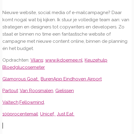
Nieuwe website, social media of e-mailcampagne? Daar
komt nogal wat bij kijken. Ik stuur je volledige team aan: van
strategen en designers tot copywriters en developers. Zo
staat er binnen no time een fantastische website of
campagne met nieuwe content online, binnen de planning
én het budget.
Opdrachten:
Vilans
:
www.ikdoemee.nl
,
Keuzehulp
Bloedglucosemeter
Glamorous Goat:
BurenApp Eindhoven Airport
Partout
:
Van Roosmalen
,
Gielissen
Valtech
:
Fellowmind
,
100procentemail
:
Unicef,
Just Eat