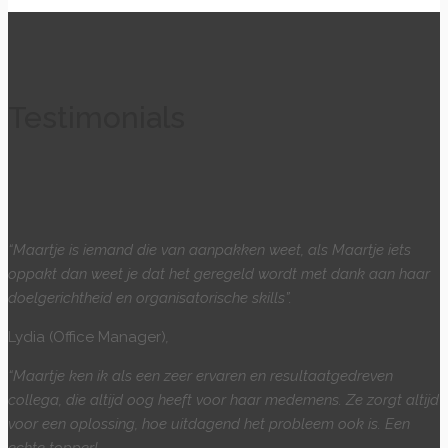
Testimonials
“Maartje is iemand die van aanpakken weet, als Maartje iets
oppakt dan weet je dat het geregeld wordt met dank aan haar
doelgerichtheid en organisatorische skills”.
Lydia (Office Manager)
,
“Maartje ken ik als een zeer ervaren en resultaatgedreven
collega, die altijd oog heeft voor haar medemens. Ze zorgt altijd
voor een oplossing, hoe uitdagend het probleem ook is. Een